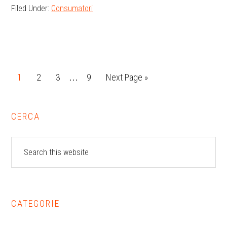
Filed Under:
Consumatori
Interim
Page
Page
Page
Page
Go
1
2
3
9
Next Page »
…
pages
to
omitted
Primary
CERCA
Sidebar
Search
this
website
CATEGORIE