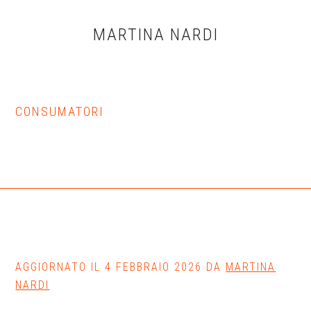
Skip
Skip
Skip
to
to
to
MARTINA NARDI
main
primary
footer
content
sidebar
CONSUMATORI
AGGIORNATO IL
4 FEBBRAIO 2026
DA
MARTINA
NARDI