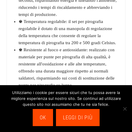
secondi, risparmiando energia e tutelando l'ambiente,
riducendo i tempi di riscaldamento e abbreviando i
tempi di produzione.
♚ Temperatura regolabile: il set per pirografia
regolabile è dotato di una manopola di regolazione
della temperatura che consente di regolare la
temperatura di pirografia tra 200 e 500 gradi Celsius.
♚ Resistente al fuoco e antiossidante: realizzato con
materiale per punte per pirografia di alta qualità, è
resistente all'ossidazione e alle alte temperature,
offrendo una durata maggiore rispetto ai normali
saldatori, risparmiando sui costi di sostituzione delle
punte per pirografia su legno.
♚ Ampia applicazione: le penne per pirografia
Utilizziamo i cookie per essere sicuri che tu possa avere la
migliore esperienza sul nostro sito. Se continui ad utilizzare
professionali Preciva possono essere utilizzate per
questo sito noi assumiamo che tu ne sia felice.
creare pirografia su sughero, pelle, carta, candele e
persino per semplici saldature; sono indispensabili sia
OK
LEGGI DI PIÙ
per l'uso domestico che per quello in officina.
28,99 EUR
−1,01 EUR