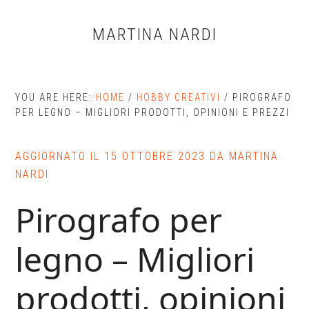
Skip
Skip
Skip
to
to
to
MARTINA NARDI
main
primary
footer
content
sidebar
YOU ARE HERE:
HOME
/
HOBBY CREATIVI
/
PIROGRAFO
PER LEGNO – MIGLIORI PRODOTTI, OPINIONI E PREZZI
AGGIORNATO IL
15 OTTOBRE 2023
DA
MARTINA
NARDI
Pirografo per
legno – Migliori
prodotti, opinioni