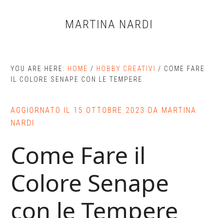
Skip
Skip
Skip
to
to
to
MARTINA NARDI
main
primary
footer
content
sidebar
YOU ARE HERE:
HOME
/
HOBBY CREATIVI
/
COME FARE
IL COLORE SENAPE CON LE TEMPERE
AGGIORNATO IL
15 OTTOBRE 2023
DA
MARTINA
NARDI
Come Fare il
Colore Senape
con le Tempere