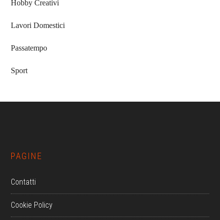
Hobby Creativi
Lavori Domestici
Passatempo
Sport
Footer
PAGINE
Contatti
Cookie Policy