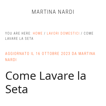
Skip
Skip
Skip
to
to
to
MARTINA NARDI
main
primary
footer
content
sidebar
YOU ARE HERE:
HOME
/
LAVORI DOMESTICI
/
COME
LAVARE LA SETA
AGGIORNATO IL
16 OTTOBRE 2023
DA
MARTINA
NARDI
Come Lavare la
Seta