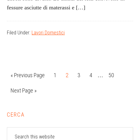
fessure asciutte di materassi e […]
Filed Under:
Lavori Domestici
Interim
Go
Page
Page
Page
Page
Page
«
Previous Page
1
2
3
4
50
…
pages
to
Go
Next Page »
omitted
to
Primary
CERCA
Sidebar
Search
this