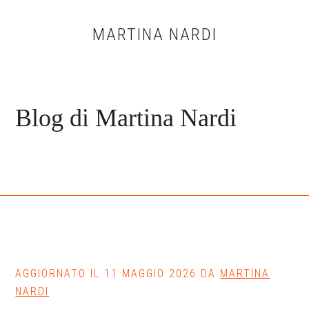
Skip
Skip
Skip
to
to
to
MARTINA NARDI
main
primary
footer
content
sidebar
Blog di Martina Nardi
AGGIORNATO IL
11 MAGGIO 2026
DA
MARTINA
NARDI