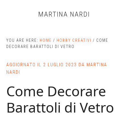
Skip
Skip
Skip
to
to
to
MARTINA NARDI
main
primary
footer
content
sidebar
YOU ARE HERE:
HOME
/
HOBBY CREATIVI
/
COME
DECORARE BARATTOLI DI VETRO
AGGIORNATO IL
2 LUGLIO 2023
DA
MARTINA
NARDI
Come Decorare
Barattoli di Vetro