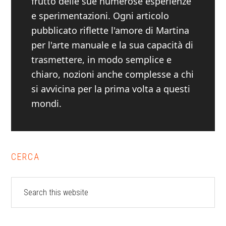
frutto delle sue numerose esperienze
e sperimentazioni. Ogni articolo
pubblicato riflette l'amore di Martina
per l'arte manuale e la sua capacità di
trasmettere, in modo semplice e
chiaro, nozioni anche complesse a chi
si avvicina per la prima volta a questi
mondi.
Primary
CERCA
Sidebar
Search
this
website