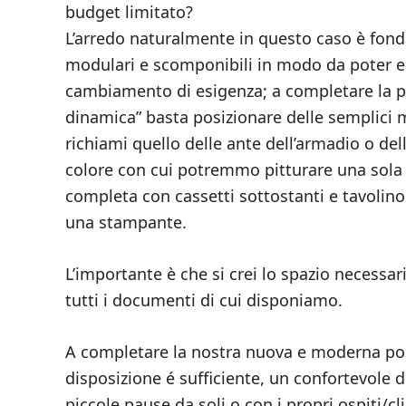
budget limitato?
L’arredo naturalmente in questo caso è fonda
modulari e scomponibili in modo da poter es
cambiamento di esigenza; a completare la p
dinamica” basta posizionare delle semplici 
richiami quello delle ante dell’armadio o del
colore con cui potremmo pitturare una sola 
completa con cassetti sottostanti e tavoli
una stampante.
L’importante è che si crei lo spazio necessar
tutti i documenti di cui disponiamo.
A completare la nostra nuova e moderna pos
disposizione é sufficiente, un confortevole di
piccole pause da soli o con i propri ospiti/cli