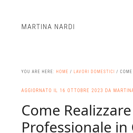
Skip
Skip
Skip
to
to
to
main
primary
footer
MARTINA NARDI
content
sidebar
YOU ARE HERE:
HOME
/
LAVORI DOMESTICI
/
COME 
AGGIORNATO IL
16 OTTOBRE 2023
DA
MARTIN
Come Realizzare
Professionale in