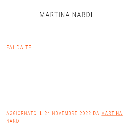
Skip
Skip
Skip
to
to
to
MARTINA NARDI
main
primary
footer
content
sidebar
FAI DA TE
AGGIORNATO IL
24 NOVEMBRE 2022
DA
MARTINA
NARDI