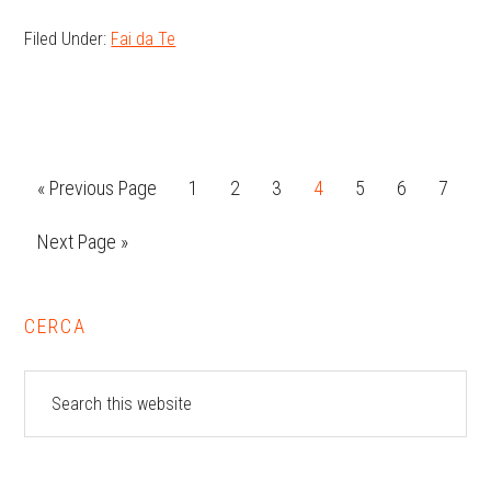
Filed Under:
Fai da Te
Go
Page
Page
Page
Page
Page
Page
Page
«
Previous Page
1
2
3
4
5
6
7
to
Go
Next Page »
to
Primary
CERCA
Sidebar
Search
this
website