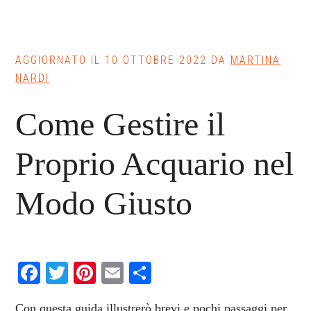
AGGIORNATO IL
10 OTTOBRE 2022
DA
MARTINA
NARDI
Come Gestire il
Proprio Acquario nel
Modo Giusto
Facebook
Twitter
Pinterest
Email
Condividi
Con questa guida illustrerò brevi e pochi passaggi per