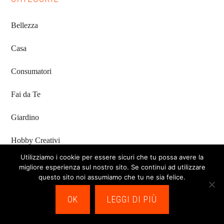
Bellezza
Casa
Consumatori
Fai da Te
Giardino
Hobby Creativi
Utilizziamo i cookie per essere sicuri che tu possa avere la
Lavori Domestici
migliore esperienza sul nostro sito. Se continui ad utilizzare
questo sito noi assumiamo che tu ne sia felice.
Passatempo
OK
LEGGI DI PIÙ
Sport