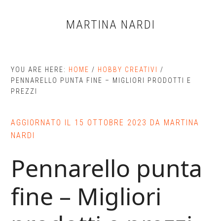
Skip
Skip
Skip
to
to
to
MARTINA NARDI
main
primary
footer
content
sidebar
YOU ARE HERE:
HOME
/
HOBBY CREATIVI
/
PENNARELLO PUNTA FINE – MIGLIORI PRODOTTI E
PREZZI
AGGIORNATO IL
15 OTTOBRE 2023
DA
MARTINA
NARDI
Pennarello punta
fine – Migliori