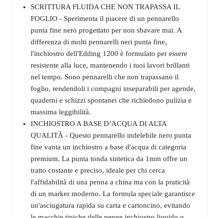
SCRITTURA FLUIDA CHE NON TRAPASSA IL
FOGLIO - Sperimenta il piacere di un pennarello
punta fine nero progettato per non sbavare mai. A
differenza di molti pennarelli neri punta fine,
l'inchiostro dell'Edding 1200 è formulato per essere
resistente alla luce, mantenendo i tuoi lavori brillanti
nel tempo. Sono pennarelli che non trapassano il
foglio, rendendoli i compagni inseparabili per agende,
quaderni e schizzi spontanei che richiedono pulizia e
massima leggibilità.
INCHIOSTRO A BASE D’ACQUA DI ALTA
QUALITÀ - Questo pennarello indelebile nero punta
fine vanta un inchiostro a base d'acqua di categoria
premium. La punta tonda sintetica da 1mm offre un
tratto costante e preciso, ideale per chi cerca
l'affidabilità di una penna a china ma con la praticità
di un marker moderno. La formula speciale garantisce
un'asciugatura rapida su carta e cartoncino, evitando
le macchie tipiche delle penne inchiostro liquido o