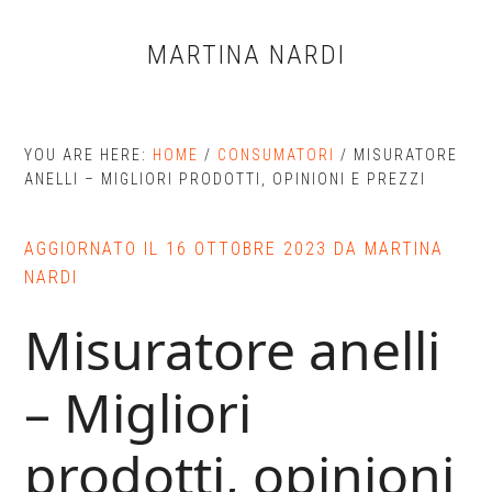
Skip
Skip
Skip
to
to
to
MARTINA NARDI
main
primary
footer
content
sidebar
YOU ARE HERE:
HOME
/
CONSUMATORI
/
MISURATORE
ANELLI – MIGLIORI PRODOTTI, OPINIONI E PREZZI
AGGIORNATO IL
16 OTTOBRE 2023
DA
MARTINA
NARDI
Misuratore anelli
– Migliori
prodotti, opinioni