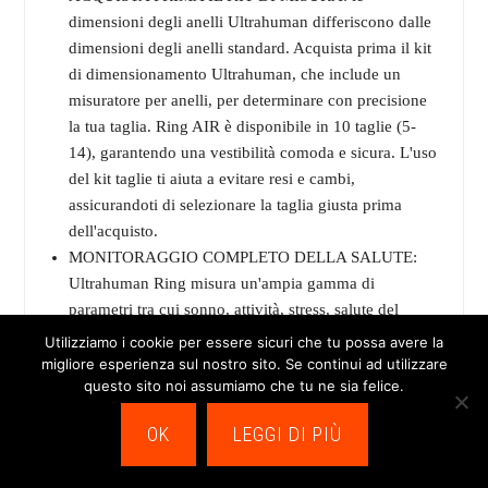
dimensioni degli anelli Ultrahuman differiscono dalle
dimensioni degli anelli standard. Acquista prima il kit
di dimensionamento Ultrahuman, che include un
misuratore per anelli, per determinare con precisione
la tua taglia. Ring AIR è disponibile in 10 taglie (5-
14), garantendo una vestibilità comoda e sicura. L'uso
del kit taglie ti aiuta a evitare resi e cambi,
assicurandoti di selezionare la taglia giusta prima
dell'acquisto.
MONITORAGGIO COMPLETO DELLA SALUTE:
Ultrahuman Ring misura un'ampia gamma di
parametri tra cui sonno, attività, stress, salute del
cuore, movimento, allenamenti e recupero. Rimani
Utilizziamo i cookie per essere sicuri che tu possa avere la
aggiornato sui tuoi obiettivi di salute e fitness con
migliore esperienza sul nostro sito. Se continui ad utilizzare
questo sito noi assumiamo che tu ne sia felice.
approfondimenti dettagliati per ottimizzare le tue
prestazioni e il tuo benessere.
OK
LEGGI DI PIÙ
APPROFONDIMENTI SULLA SALUTE DELLE
DONNE: con le funzionalità avanzate per la salute