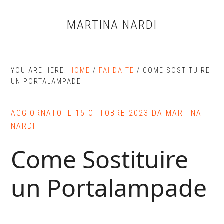
Skip
Skip
Skip
to
to
to
MARTINA NARDI
main
primary
footer
content
sidebar
YOU ARE HERE:
HOME
/
FAI DA TE
/
COME SOSTITUIRE
UN PORTALAMPADE
AGGIORNATO IL
15 OTTOBRE 2023
DA
MARTINA
NARDI
Come Sostituire
un Portalampade