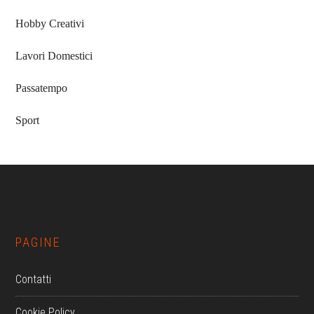
Hobby Creativi
Lavori Domestici
Passatempo
Sport
Footer
PAGINE
Contatti
Cookie Policy