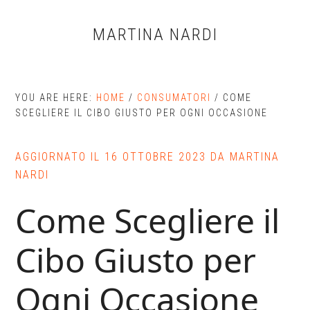
Skip
Skip
Skip
to
to
to
MARTINA NARDI
main
primary
footer
content
sidebar
YOU ARE HERE:
HOME
/
CONSUMATORI
/
COME
SCEGLIERE IL CIBO GIUSTO PER OGNI OCCASIONE
AGGIORNATO IL
16 OTTOBRE 2023
DA
MARTINA
NARDI
Come Scegliere il
Cibo Giusto per
Ogni Occasione