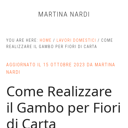
Skip
Skip
Skip
to
to
to
MARTINA NARDI
main
primary
footer
content
sidebar
YOU ARE HERE:
HOME
/
LAVORI DOMESTICI
/
COME
REALIZZARE IL GAMBO PER FIORI DI CARTA
AGGIORNATO IL
15 OTTOBRE 2023
DA
MARTINA
NARDI
Come Realizzare
il Gambo per Fiori
di Carta