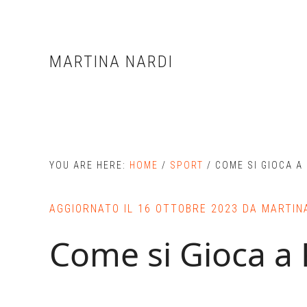
Skip
Skip
Skip
to
to
to
main
primary
footer
MARTINA NARDI
content
sidebar
YOU ARE HERE:
HOME
/
SPORT
/
COME SI GIOCA A
AGGIORNATO IL
16 OTTOBRE 2023
DA
MARTIN
Come si Gioca a 