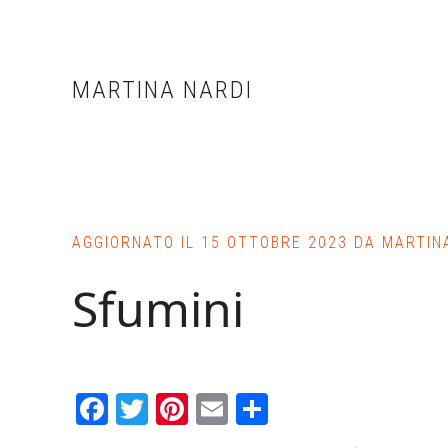
Skip
Skip
Skip
to
to
to
main
primary
footer
MARTINA NARDI
content
sidebar
AGGIORNATO IL
15 OTTOBRE 2023
DA
MARTIN
Sfumini
Facebook
Twitter
Pinterest
Email
Condividi