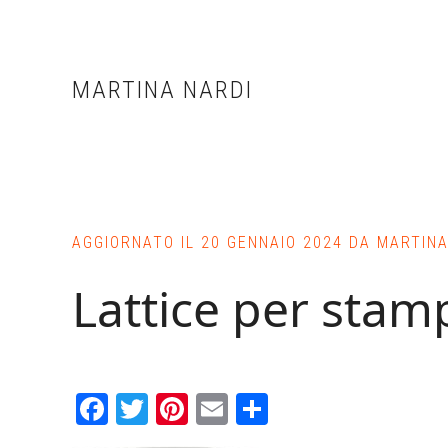
Skip
Skip
Skip
to
to
to
main
primary
footer
MARTINA NARDI
content
sidebar
AGGIORNATO IL
20 GENNAIO 2024
DA
MARTINA
Lattice per stam
Facebook
Twitter
Pinterest
Email
Condividi