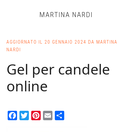
Skip
Skip
Skip
to
to
to
MARTINA NARDI
main
primary
footer
content
sidebar
AGGIORNATO IL
20 GENNAIO 2024
DA
MARTINA
NARDI
Gel per candele
online
Facebook
Twitter
Pinterest
Email
Condividi