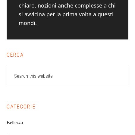
chiaro, nozioni anche complesse a chi
si avvicina per la prima volta a questi
mondi.
Primary
CERCA
Sidebar
Search
this
website
CATEGORIE
Bellezza