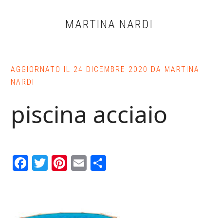
Skip
Skip
Skip
to
to
to
MARTINA NARDI
main
primary
footer
content
sidebar
AGGIORNATO IL
24 DICEMBRE 2020
DA
MARTINA
NARDI
piscina acciaio
Facebook
Twitter
Pinterest
Email
Condividi