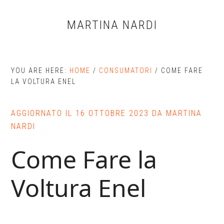
Skip
Skip
Skip
to
to
to
MARTINA NARDI
main
primary
footer
content
sidebar
YOU ARE HERE:
HOME
/
CONSUMATORI
/
COME FARE
LA VOLTURA ENEL
AGGIORNATO IL
16 OTTOBRE 2023
DA
MARTINA
NARDI
Come Fare la
Voltura Enel