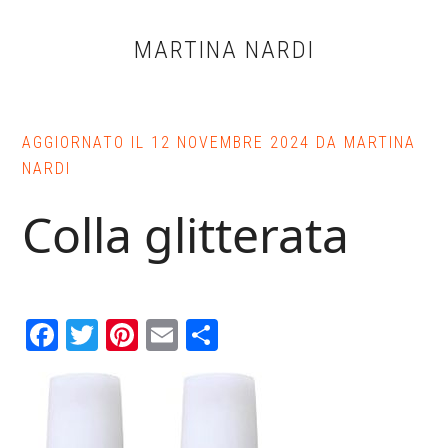
Skip
Skip
Skip
to
to
to
MARTINA NARDI
main
primary
footer
content
sidebar
AGGIORNATO IL
12 NOVEMBRE 2024
DA
MARTINA
NARDI
Colla glitterata
Facebook
Twitter
Pinterest
Email
Condividi