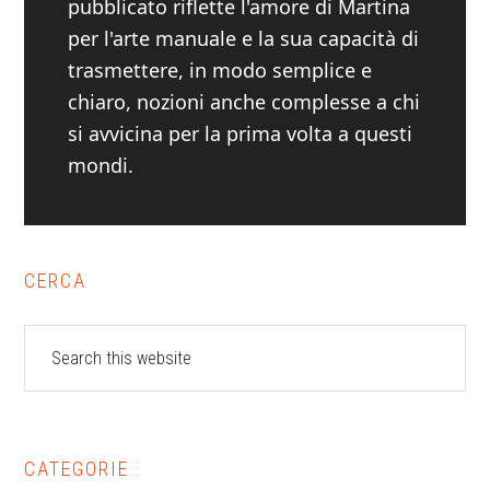
pubblicato riflette l'amore di Martina
per l'arte manuale e la sua capacità di
trasmettere, in modo semplice e
chiaro, nozioni anche complesse a chi
si avvicina per la prima volta a questi
mondi.
Primary
CERCA
Sidebar
Search
this
website
CATEGORIE