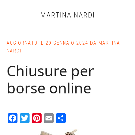
Skip
Skip
Skip
to
to
to
MARTINA NARDI
main
primary
footer
content
sidebar
AGGIORNATO IL
20 GENNAIO 2024
DA
MARTINA
NARDI
Chiusure per
borse online
Facebook
Twitter
Pinterest
Email
Condividi