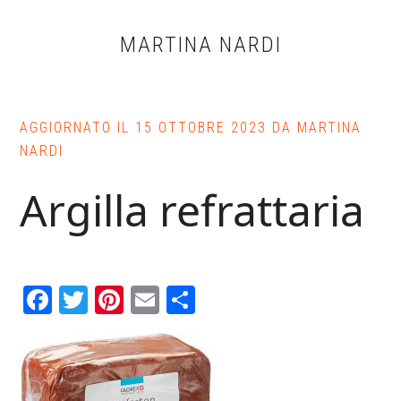
Skip
Skip
Skip
to
to
to
MARTINA NARDI
main
primary
footer
content
sidebar
AGGIORNATO IL
15 OTTOBRE 2023
DA
MARTINA
NARDI
Argilla refrattaria
Facebook
Twitter
Pinterest
Email
Condividi