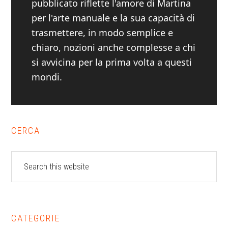
pubblicato riflette l'amore di Martina
per l'arte manuale e la sua capacità di
trasmettere, in modo semplice e
chiaro, nozioni anche complesse a chi
si avvicina per la prima volta a questi
mondi.
Primary
CERCA
Sidebar
Search
this
website
CATEGORIE