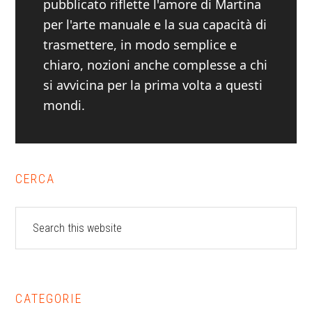
pubblicato riflette l'amore di Martina
per l'arte manuale e la sua capacità di
trasmettere, in modo semplice e
chiaro, nozioni anche complesse a chi
si avvicina per la prima volta a questi
mondi.
Primary
CERCA
Sidebar
Search
this
website
CATEGORIE