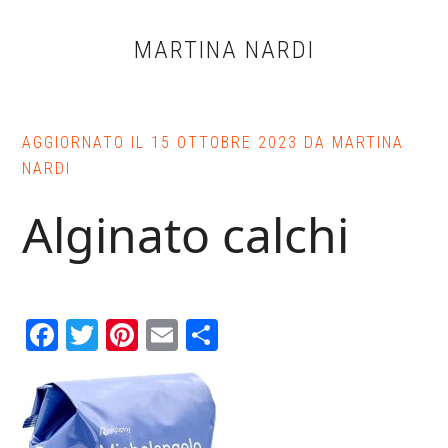
Skip
Skip
Skip
to
to
to
MARTINA NARDI
main
primary
footer
content
sidebar
AGGIORNATO IL
15 OTTOBRE 2023
DA
MARTINA
NARDI
Alginato calchi
Facebook
Twitter
Pinterest
Email
Condividi